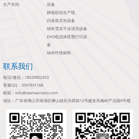
生产车间
设备
静电纺丝生产线
闪蒸焦耳热设备
纳米雪花干冰清洗设备
EHD电流体喷墨打印设
备
纳米纤维材料
联系我们
电话/微信：18520902353
客服QQ：3597831168
邮箱：info@wemaxnano.com
地址：广东省佛山市南海区狮山镇长兴西路12号建发风梅岭产业园9号楼