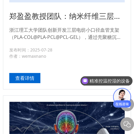
郑盈盈教授团队：纳米纤维三层静
电纺丝小口径血管支架壳聚糖-肝素
浙江理工大学团队创新开发三层电纺小口径血管支架
化协同提升抗凝血与快速内皮化性
（PLA-COL@PLA-PCL@PCL-GEL），通过壳聚糖沉积
能
与肝素共价交联技术显著提升抗凝血性能。支架轴向拉
发布时间：2025-07-28
伸强度达8.47MPa，超越天然血管力学强度；内皮细胞
作者：wemaxnano
5天实现全覆盖，加速内皮化进程。...
查看详情
精准控温控湿的设备