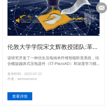
伦敦大学学院宋文辉教授团队:革命
性突破！仿生压电纳米纤维智能听
该研究开发了一种仿生压电纳米纤维智能听觉系统，结
觉系统，超越人类听觉的精准声源
合螺旋蹦床式压电器件（ST-PiezoAD）和深度学习模
定
型，实现超越人类听觉的精准声源定位。该系统采用
发布时间：2025-07-23
PVDF-TrFE/BTO纳米纤维模拟耳蜗基底膜，通过多共
作者：wemaxnano
振通道捕获完整声学线索。AI模型在水平和垂直方向分
别达到97%和92%的定位精度，并支持实时识别。研究
解决了传统助听器在空间感知和频谱解析上的局限，为
查看详情
下一代人工耳蜗、智能穿戴和机器人听...