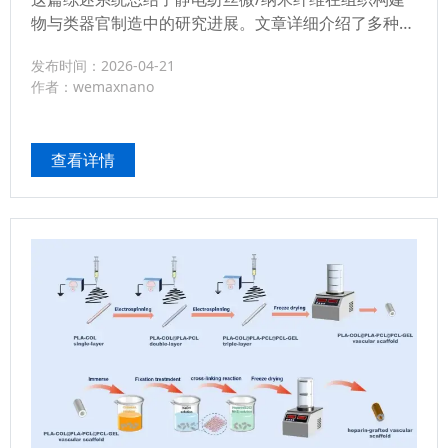
纳米纤维的组织构建物与类器
物与类器官制造中的研究进展。文章详细介绍了多种电
纺技术（如同轴、近场、无针电纺）及与3D打印、气
发布时间：2026-04-21
体发泡等方法的联用，阐述了从单根纤维（核壳、中
作者：wemaxnano
空、Janus）到三维支架（纤维束、管状、蓬松结构）
的多尺度结构调控策略。在应用层面，重点展示了纤维
支架在骨、软骨、神经、血管等组织修复及肾、脑类器
查看详情
官和器官芯片模型中的功能化设计。...