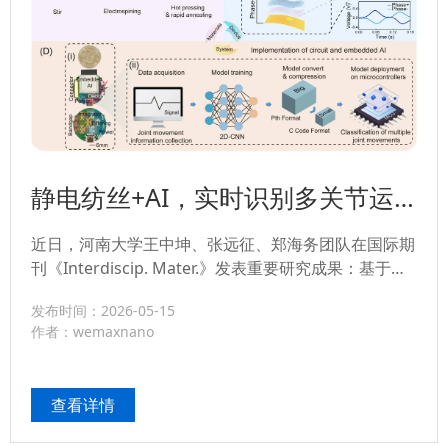
静电纺丝+AI，实时识别多关节运
动
近日，河南大学王中坤、张远征、郑海务团队在国际期
刊《Interdiscip. Mater.》发表重要研究成果：基于静
电纺丝压电复合膜 + 嵌入式 AI，成功研发一套可穿戴
发布时间：2026-05-15
传感集群，实现腕、肘、肩、膝、踝等多关节运动实时
作者：wemaxnano
同步识别，为智能穿戴与康复医疗带来全新技术方
案。...
查看详情