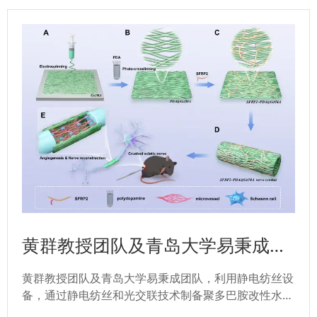
黄群教授团队及青岛大学易秉成团
队：聚多巴胺改性水凝胶纳米纤维
黄群教授团队及青岛大学易秉成团队，利用静电纺丝设
用于 SFRP2 的持续释放协同促
备，通过静电纺丝和光交联技术制备聚多巴胺改性水凝
胶纳米纤维，成功实现 SFRP2 持续释放，协同促进血