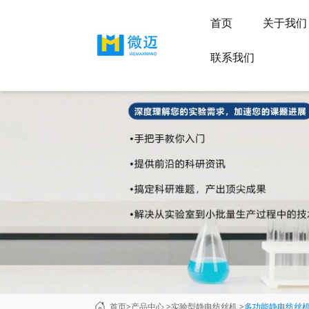
首页
关于我
联系我们
首页>
产品中心 >
实验型静电纺丝机 >
多功能静电纺丝机