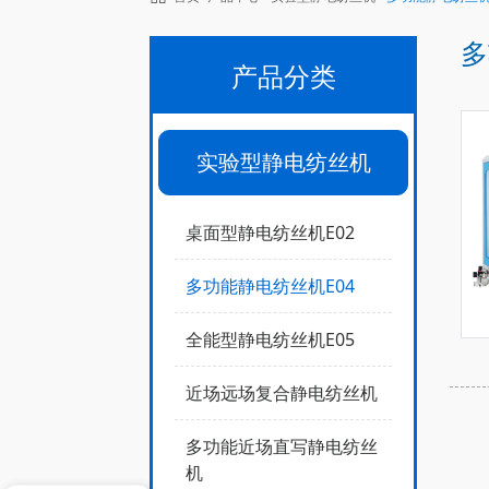
多
产品分类
实验型静电纺丝机
桌面型静电纺丝机E02
多功能静电纺丝机E04
全能型静电纺丝机E05
近场远场复合静电纺丝机
多功能近场直写静电纺丝
机