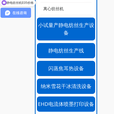
静电纺丝机E05价格
离心纺丝机
小试量产静电纺丝生产设
备
静电纺丝生产线
闪蒸焦耳热设备
纳米雪花干冰清洗设备
EHD电流体喷墨打印设备