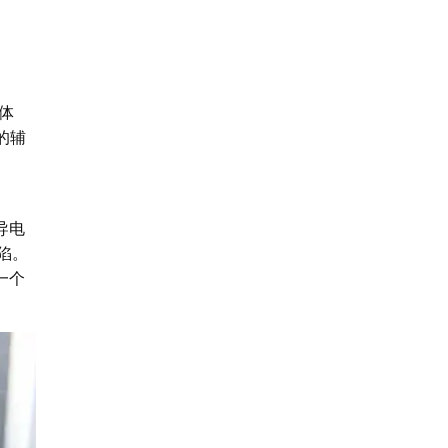
体
的辅
导电
陷。
一个