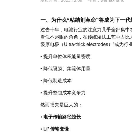
发布时间：2025.12.09
作者：wemaxnano
一、为什么“粘结剂革命”将成为下一
过去十年，电池行业的注意力几乎全部集中
看似不起眼的角色，在传统湿法工艺中占比只
级厚电极（Ultra-thick electrodes）
•
提升单位体积能量密度
•
降低隔膜、集流体用量
•
降低制造成本
•
提升整包成本竞争力
然而损失是巨大的：
•
电子传输路径拉长
•
Li⁺ 传输变慢