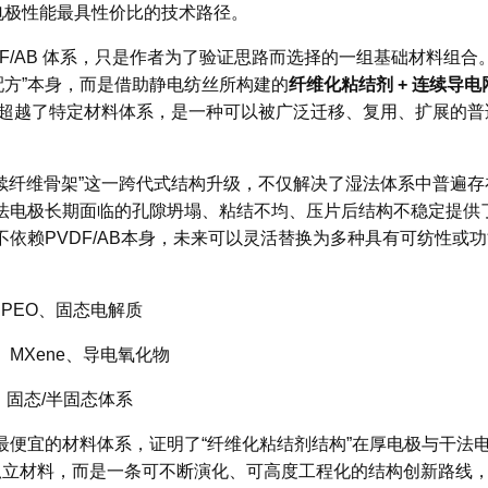
厚电极性能最具性价比的技术路径。
F/AB 体系，只是作者为了验证思路而选择的一组基础材料组合
个配方”本身，而是借助静电纺丝所构建的
纤维化粘结剂 + 连续导电
超越了特定材料体系，是一种可以被广泛迁移、复用、扩展的普
连续纤维骨架”这一跨代式结构升级，不仅解决了湿法体系中普遍存
法电极长期面临的孔隙坍塌、粘结不均、压片后结构不稳定提供
依赖PVDF/AB本身
，未来可以灵活替换为多种具有可纺性或功
R、PEO、固态电解质
烯、MXene、导电氧化物
、固态/半固态体系
最便宜的材料体系，证明了“纤维化粘结剂结构”在厚电极与干法
个孤立材料，而是一条可不断演化、可高度工程化的结构创新路线