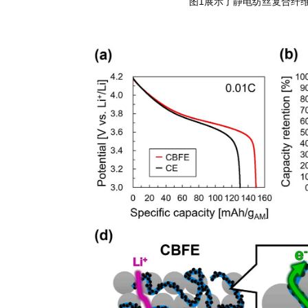
图1展示了静电纺丝复合纤维