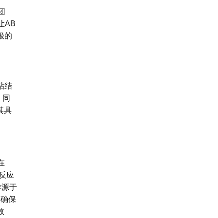
团
让AB
极的
粘结
；同
其具
在
未反应
异源于
络确保
效