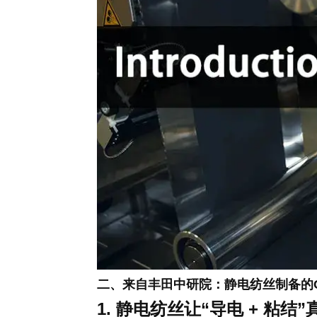
二、来自丰田中研院：静电纺丝制备的C
1.
静电纺丝让“导电 + 粘结