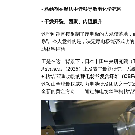
•
粘结剂在湿法中迁移导致电化学死区
•
干燥开裂、团聚、内阻飙升
这些问题直接限制了厚电极的大规模落地，
系”。令人意外的是，决定厚电极能否成功的关
助材料结构。
正是在这一背景下，日本
丰田中央研究院（Toyot
Advances
（2025）上发表了最新研究，
+ 粘结”双重功能的
静电纺丝复合纤维（CBF
这项由全球最权威动力电池研发团队之一完
全新的黄金方向——通过静电纺丝重构粘结