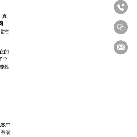
。真
网
适性
在的
了全
能性
电极中
，有潜