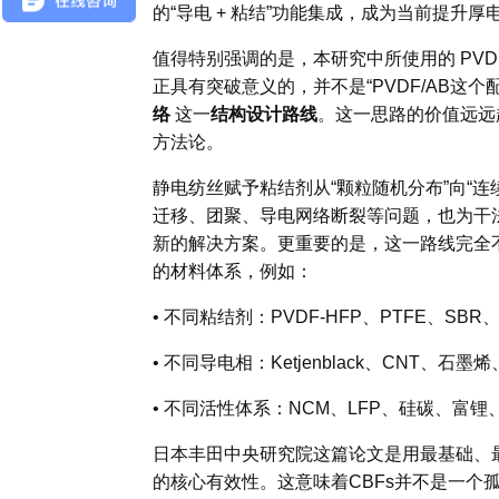
的“导电 + 粘结”功能集成，成为当前提升
值得特别强调的是，本研究中所使用的 PVD
正具有突破意义的，并不是“PVDF/AB这
络
这一
结构设计路线
。这一思路的价值远远
方法论。
静电纺丝赋予粘结剂从“颗粒随机分布”向“
迁移、团聚、导电网络断裂等问题，也为干
新的解决方案。更重要的是，
这一路线完全不
的材料体系，例如：
•
不同粘结剂：PVDF-HFP、PTFE、SB
•
不同导电相：Ketjenblack、CNT、石墨
•
不同活性体系：NCM、LFP、硅碳、富锂
日本
丰田中央研究院
这篇论文是
用最基础、
的核心有效性。
这意味着CBFs并不是一