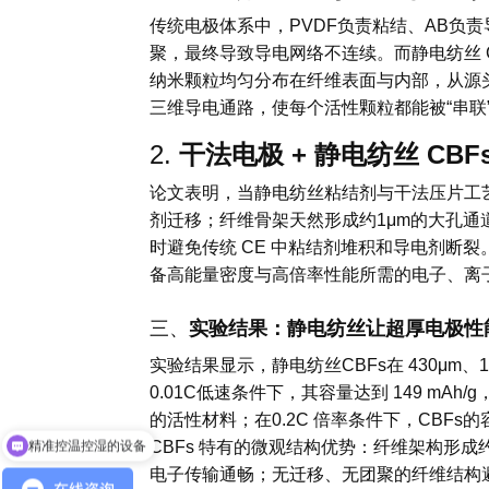
传统电极体系中，PVDF负责粘结、AB负
聚，最终导致导电网络不连续。而静电纺丝 C
纳米颗粒均匀分布在纤维表面与内部，从源
三维导电通路，使每个活性颗粒都能被“串联
2.
干法电极 + 静电纺丝 CB
论文表明，当静电纺丝粘结剂与干法压片工
剂迁移；纤维骨架天然形成约1μm的大孔通道
时避免传统 CE 中粘结剂堆积和导电剂断
备高能量密度与高倍率性能所需的电子、离
三、
实验结果：静电纺丝让超厚电极性能跃
实验结果显示，静电纺丝CBFs在 430μm、
0.01C低速条件下，其容量达到 149 mAh
精准控温控湿的设备
的活性材料；在0.2C 倍率条件下，CBFs
CBFs 特有的微观结构优势：纤维架构形成约
静电纺丝机E05价格
电子传输通畅；无迁移、无团聚的纤维结构