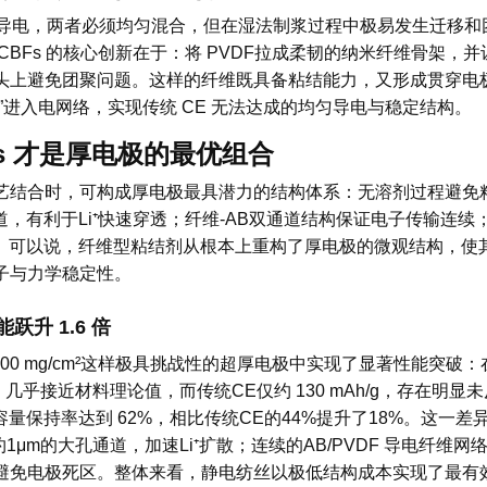
责导电，两者必须均匀混合，但在湿法制浆过程中极易发生迁移和
BFs 的核心创新在于：将 PVDF拉成柔韧的纳米纤维骨架，并
头上避免团聚问题。这样的纤维既具备粘结能力，又形成贯穿电
”进入电网络，实现传统 CE 无法达成的均匀导电与稳定结构。
Fs 才是厚电极的最优组合
艺结合时，可构成厚电极最具潜力的结构体系：无溶剂过程避免
，有利于Li⁺快速穿透；纤维-AB双通道结构保证电子传输连续
裂。可以说，纤维型粘结剂从根本上重构了厚电极的微观结构，使
子与力学稳定性。
升 1.6 倍
100 mg/cm²这样极具挑战性的超厚电极中实现了显著性能突破：
/g，几乎接近材料理论值，而传统CE仅约 130 mAh/g，存在明显
的容量保持率达到 62%，相比传统CE的44%提升了18%。这一差
1μm的大孔通道，加速Li⁺扩散；连续的AB/PVDF 导电纤维网
避免电极死区。整体来看，静电纺丝以极低结构成本实现了最有