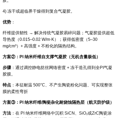
胶。
4)
冻干或超临界干燥得到复合气凝胶。
优势
：
纤维提供韧性 → 解决传统气凝胶易碎问题；气凝胶提供超低
导热度（0.015–0.02 W/m·K）；获得
低密度（5–30
mg/cm³）+ 高强度 + 不粉化
的隔热结构。
方案
②
：PI 纳米纤维自支撑气凝胶（无机含量极低）
步骤
：通过调控静电纺丝网络密度 + 冻干造孔得到全PI气凝
胶膜。
特点
：本征耐温 500°C、不产生陶瓷粉化问题、可实现整张
膜的柔性弯折
方案
③
：PI 纳米纤维/陶瓷杂化耐烧蚀隔热层（航天防护级）
方法
：在 PI 纳米纤维网络中沉积 SiCN、SiO₂或ZrC陶瓷涂