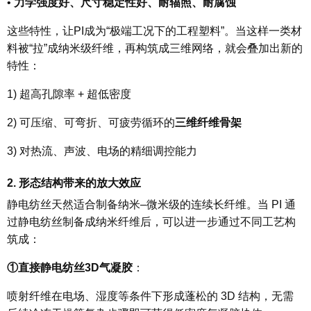
•
力学强度好、尺寸稳定性好、耐辐照、耐腐蚀
这些特性，让PI成为“极端工况下的工程塑料”。当这样一类材
料被“拉”成纳米级纤维，再构筑成三维网络，就会叠加出新的
特性：
1)
超高孔隙率 + 超低密度
2)
可压缩、可弯折、可疲劳循环的
三维纤维骨架
3)
对热流、声波、电场的精细调控能力
2. 形态结构带来的放大效应
静电纺丝天然适合制备纳米–微米级的连续长纤维。当 PI 通
过静电纺丝制备成纳米纤维后，可以进一步通过不同工艺构
筑成：
①
直接静电纺丝3D气凝胶
：
喷射纤维在电场、湿度等条件下形成蓬松的 3D 结构，无需