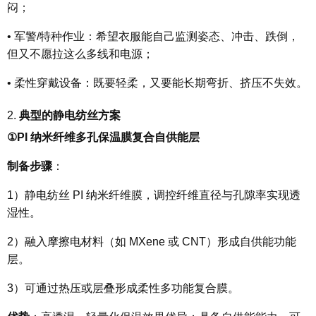
闷；
•
军警/特种作业：希望衣服
能自己监测姿态、冲击、跌倒
，
但又不愿拉这么多线和电源；
•
柔性穿戴设备：既要轻柔，又要能长期弯折、挤压不失效。
2.
典型的静电纺丝方案
①
PI 纳米纤维多孔保温膜复合自供能层
制备步骤
：
1）静电纺丝 PI 纳米纤维膜，调控纤维直径与孔隙率实现透
湿性。
2）融入摩擦电材料（如 MXene 或 CNT）形成自供能功能
层。
3）可通过热压或层叠形成柔性多功能复合膜。