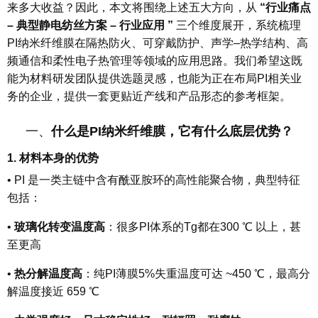
来多大收益？因此，本文将围绕上述五大方向，从
“
行业痛点
– 典型静电纺丝方案 – 行业
应用
”
三个维度展开，系统梳理
PI纳米纤维膜在隔热防火、可穿戴防护、声学–热学结构、高
频通信和柔性电子热管理等领域的应用思路。我们希望这既
能为材料研发团队提供选题灵感，也能为正在布局PI相关业
务的企业，提供一套更贴近产线和产品形态的参考框架。
一、
什么是PI纳米纤维膜，它有什么底层优势？
1. 材料本身的优势
•
PI 是一类主链中含有酰亚胺环的高性能聚合物，典型特征
包括：
•
玻璃化转变温度高
：很多PI体系的Tg都在300 ℃ 以上，甚
至更高
•
热分解温度高
：纯PI薄膜5%失重温度可达 ~450 ℃，最高分
解温度接近 659 ℃