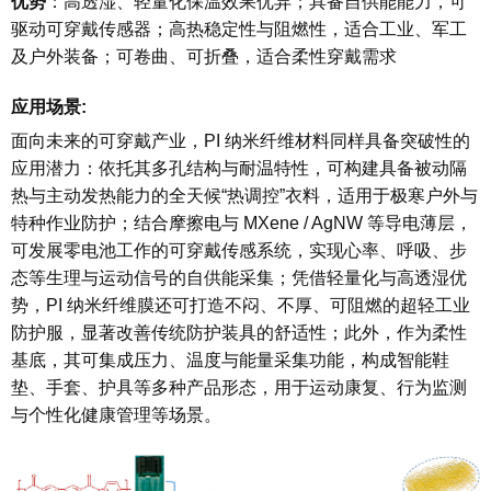
优势
：高透湿、轻量化保温效果优异；具备自供能能力，可
驱动可穿戴传感器；高热稳定性与阻燃性，适合工业、军工
及户外装备；可卷曲、可折叠，适合柔性穿戴需求
应用场景:
面向未来的可穿戴产业，PI 纳米纤维材料同样具备突破性的
应用潜力：依托其多孔结构与耐温特性，可构建具备被动隔
热与主动发热能力的全天候“热调控”衣料，适用于极寒户外与
特种作业防护；结合摩擦电与 MXene / AgNW 等导电薄层，
可发展零电池工作的可穿戴传感系统，实现心率、呼吸、步
态等生理与运动信号的自供能采集；凭借轻量化与高透湿优
势，PI 纳米纤维膜还可打造不闷、不厚、可阻燃的超轻工业
防护服，显著改善传统防护装具的舒适性；此外，作为柔性
基底，其可集成压力、温度与能量采集功能，构成智能鞋
垫、手套、护具等多种产品形态，用于运动康复、行为监测
与个性化健康管理等场景。