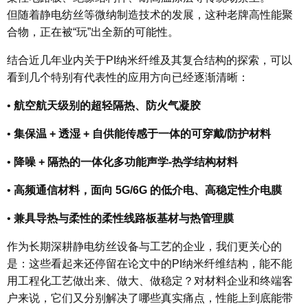
但随着静电纺丝等微纳制造技术的发展，这种老牌高性能聚
合物，正在被“玩”出全新的可能性。
结合近几年业内关于PI纳米纤维及其复合结构的探索，可以
看到几个特别有代表性的应用方向已经逐渐清晰：
•
航空航天级别的
超轻隔热、防火气凝胶
•
集
保温 + 透湿 + 自供能传感
于一体的可穿戴/防护材料
•
降噪 + 隔热
的一体化多功能声学-热学结构材料
•
高频通信材料
，
面向 5G/6G 的
低介电、高稳定性介电膜
•
兼具
导热与柔性
的柔性线路板基材与热管理膜
作为长期深耕静电纺丝设备与工艺的企业，我们更关心的
是：这些看起来还停留在论文中的PI纳米纤维结构，
能不能
用工程化工艺做出来、做大、做稳定
？对材料企业和终端客
户来说，它们又分别解决了哪些真实痛点，性能上到底能带