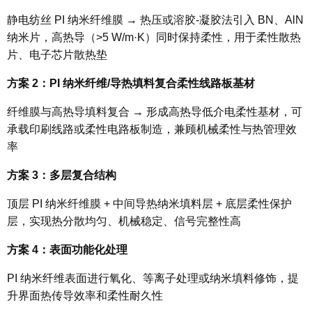
静电纺丝 PI 纳米纤维膜 → 热压或溶胶-凝胶法引入 BN、AlN
纳米片，高热导（>5 W/m·K）同时保持柔性，用于柔性散热
片、电子芯片散热垫
方案 2：PI 纳米纤维/导热填料复合柔性线路板基材
纤维膜与高热导填料复合 → 形成高热导低介电柔性基材，可
承载印刷线路或柔性电路板制造，兼顾机械柔性与热管理效
率
方案 3：多层复合结构
顶层 PI 纳米纤维膜 + 中间导热纳米填料层 + 底层柔性保护
层，实现热分散均匀、机械稳定、信号完整性高
方案 4：表面功能化处理
PI 纳米纤维表面进行氧化、等离子处理或纳米填料修饰，提
升界面热传导效率和柔性耐久性