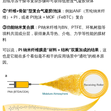
后续冷冻干燥等复杂步骤即可获得低密度气凝胶块体
②
“纤维+骨架”型复合气凝胶/泡沫
：例如ANF（芳纶纳米纤
维）+ PI，或者 PI泡沫 + MOF（FeBTC）复合
③
功能纳米复合膜
：PI纳米纤维与BN、PTFE、环氧树脂等
填料共混或分层，获得兼具
导热、介电、力学
等性能的膜材
料
可以说，
PI 纳米纤维膜是“材料 + 结构”双重加成的结果
，这
也是它能在多个看似毫不相干的应用场景中“通吃”的根本原
因。