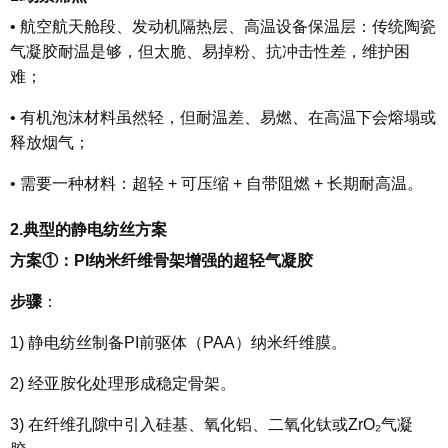
•
航空航天舱段、发动机隔热层、高温设备保温层：传统陶瓷
气凝胶耐温是够，但
太脆、易掉粉
、
抗冲击性差，维护困
难；
•
有机泡沫材料虽然轻，但
耐温差、易燃、在高温下会熔塌或
释放烟气
；
•
需要一种材料：
超轻 + 可压缩 + 自带阻燃 + 长期耐高温。
2.典型的静电纺丝方案
方案
①
：PI纳米纤维骨架增强的超轻气凝胶
步骤
：
1)
静电纺丝制备PI前驱体（PAA）纳米纤维膜。
2)
经亚胺化处理形成稳定骨架。
3)
在纤维孔隙中引入硅基、氧化铝、二氧化钛或ZrO₂气凝