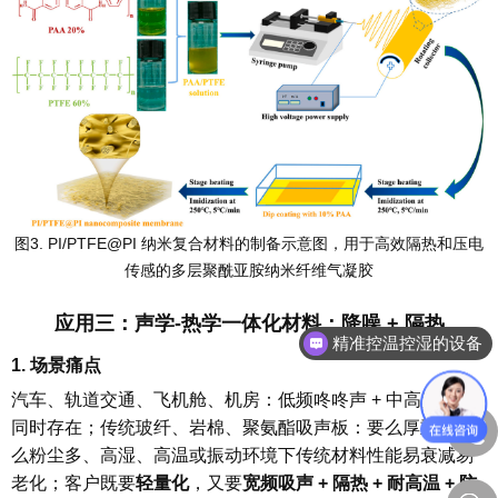
图3. PI/PTFE@PI 纳米复合材料的制备示意图，用于高效隔热和压电
传感的多层聚酰亚胺纳米纤维气凝胶
精准控温控湿的设备
应用
三：声学-热学一体化材料：降噪 + 隔热
静电纺丝机E05价格
1. 场景痛点
汽车、轨道交通、飞机舱、机房：低频咚咚声 + 中高频噪声
同时存在；传统玻纤、岩棉、聚氨酯吸声板：要么厚重，要
么粉尘多、高湿、高温或振动环境下传统材料性能易衰减易
老化；客户既要
轻量化
，又要
宽频吸声 + 隔热 + 耐高温 + 防