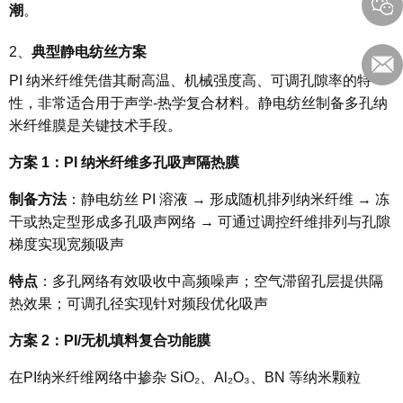
潮
。
2、
典型静电纺丝方案
PI 纳米纤维凭借其耐高温、机械强度高、可调孔隙率的特
性，非常适合用于声学-热学复合材料。静电纺丝制备多孔纳
米纤维膜是关键技术手段。
方案 1：PI 纳米纤维多孔吸声隔热膜
制备方法
：静电纺丝 PI 溶液 → 形成随机排列纳米纤维 → 冻
干或热定型形成多孔吸声网络 → 可通过调控纤维排列与孔隙
梯度实现宽频吸声
特点
：多孔网络有效吸收中高频噪声；空气滞留孔层提供隔
热效果；可调孔径实现针对频段优化吸声
方案 2：PI/无机填料复合功能膜
在PI纳米纤维网络中掺杂 SiO₂、Al₂O₃、BN 等纳米颗粒