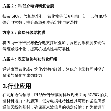
方案 2：PI/低介电填料复合膜
掺杂 SiO₂、气相纳米孔、氟化物等低介电相，进一步降低整
体介电常数，提升高频介质稳定性与耐湿性
方案 3：多层分级结构膜
将PI纳米纤维层与低介电支撑层叠加，调控孔隙梯度实现信
号衰减最小化，提高机械柔性与可靠性
方案 4：表面修饰与功能化纤维
通过表面氟化或硅烷化改性PI纤维，降低介电常数同时提升
耐湿与耐化学腐蚀能力
3.
行业
应用
在高频通信领域，PI 纳米纤维膜同样展现出面向 5G/6G 的关
键材料潜力：其超薄、低介电损耗特性使其可用作柔性高频
通信天线的基材，确保毫米波信号的稳定传输；作为射频印