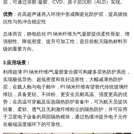
层，可通过溶胶-凝胶、CVD、原子层沉积（ALD）实现。
优势
：在高超声速再入环境中形成陶瓷化防护层，提高烧蚀
抗性与热冲击稳定性
总体而言，静电纺丝 PI 纳米纤维为气凝胶提供
柔性骨架、增
强韧性、降低密度、提升可加工性
，是目前航天隔热材料升
级的重要方向。
3.应用场景：
利用超薄 PI 纳米纤维/气凝胶复合膜可构建多层热防护系统，
实现极低导热、超低密度和良好适形性，大幅减薄热防护
层；在载人舱与电子舱中，PI 纳米纤维有望替代传统玻璃纤
维毡，具备更轻、不掉粉、更安全且耐高温、强度更高的优
势；在高温可穿戴及应急隔热防护装备中，可为航天员提供
轻量、柔软、透气且无刺激纤维粉尘的隔热防护；并可应用
于卫星电子设备的局部隔热模块，通过热缓冲提升电子元件
在极端温度循环下的可靠性。